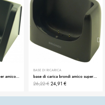
QUICK VIEW
BASE DI RICARICA
caricabatteria da tavolo per amico radio cavo non incluso
base di carica brondi amico supervoice supervoice con connettore usb-c senza cavo
26,22 €
24,91 €