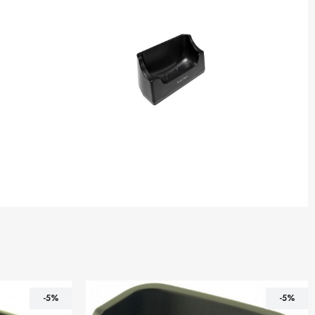
-5%
-5%