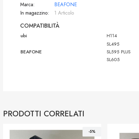
Marca
BEAFONE
In magazzino
1 Articolo
COMPATIBILITÀ
ubi
H114
SL495
BEAFONE
SL595 PLUS
SL605
PRODOTTI CORRELATI
-5%