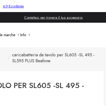
Contattaci per trovare il tuo accessorio
 le marche
Info
caricabatteria da tavolo per SL605 -SL 495 -
SL595 PLUS Beafone
O PER SL605 -SL 495 -