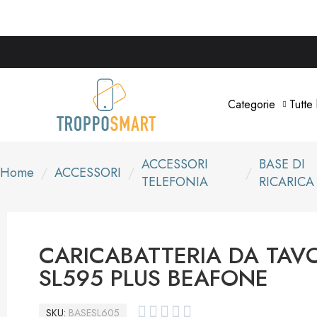
Categorie
Tutte
ACCESSORI
BASE DI
Home
ACCESSORI
TELEFONIA
RICARICA
CARICABATTERIA DA TAVOL
SL595 PLUS BEAFONE





SKU
BASESL605