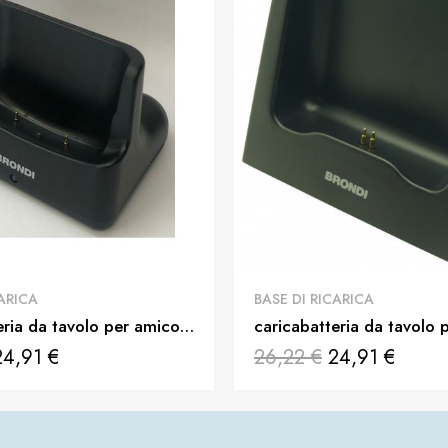
QUICK VIEW
QUICK VIEW
CARICA
BASE DI RICARICA
caricabatteria da tavolo per amico flip + nera cavo non incluso
24,91 €
26,22 €
24,91 €