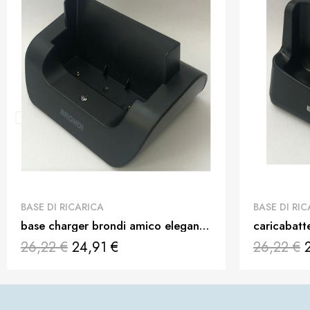
QUICK VIEW
BASE DI RICARICA
BASE DI RI
base charger brondi amico elegant 2cavo non incluso
26,22 €
24,91 €
26,22 €