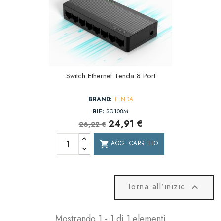
Switch Ethernet Tenda 8 Port
BRAND:
TENDA
RIF:
SG108M
24,91 €
26,22 €
AGG. CARRELLO
shopping_cart
Torna all'inizio

Mostrando 1 - 1 di 1 elementi