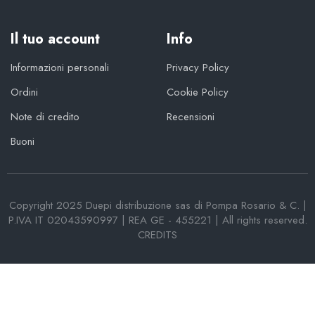
Il tuo account
Info
Informazioni personali
Privacy Policy
Ordini
Cookie Policy
Note di credito
Recensioni
Buoni
Copyright 2025 Duepi distribuzione sas di Pompa Rosario & C. |
P.IVA IT 02043590997 | REA GE - 455221 | All rights reserved.
CREDITS