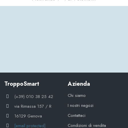
TroppoSmart
Azienda
Chi siamo
(+39) 010 38 25 42
I nostri negozi
via Rimassa 157 / R
Contattaci
16129 Genova
Condizioni di vendita
[email protected]