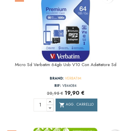
Micro Sd Verbatim 64gb Usb V10 Con Adattatore Sd
BRAND:
VERBATIM
RIF:
VB44084
19,90 €
20,95 €
AGG. CARRELLO
shopping_cart