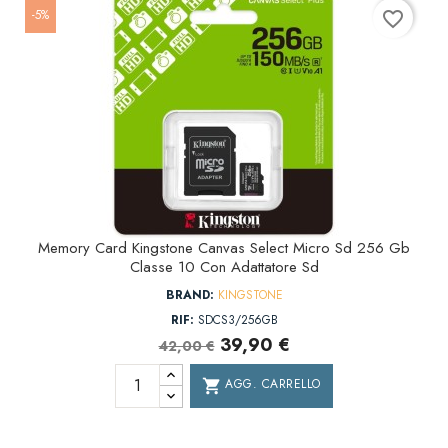
-5%
favorite_border
Memory Card Kingstone Canvas Select Micro Sd 256 Gb
Classe 10 Con Adattatore Sd
BRAND:
KINGSTONE
RIF:
SDCS3/256GB
39,90 €
42,00 €
AGG. CARRELLO
shopping_cart