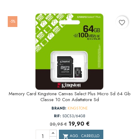
-5%
favorite_border
Memory Card Kingstone Canvas Select Plus Micro Sd 64 Gb
Classe 10 Con Adattatore Sd
BRAND:
KINGSTONE
RIF:
SDCS3/64GB
19,90 €
20,95 €
AGG. CARRELLO
shopping_cart