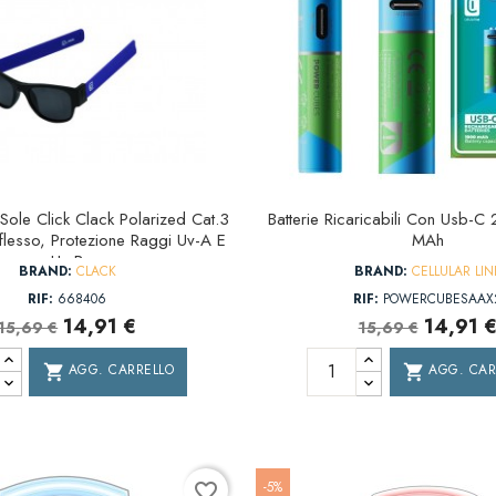
Sole Click Clack Polarized Cat.3
Batterie Ricaricabili Con Usb-
flesso, Protezione Raggi Uv-A E
MAh
Uv-B
BRAND:
CLACK
BRAND:
CELLULAR LIN
RIF:
668406
RIF:
POWERCUBESAAX
14,91 €
14,91 
15,69 €
15,69 €
AGG. CARRELLO
AGG. CAR
shopping_cart
shopping_cart
-5%
favorite_border