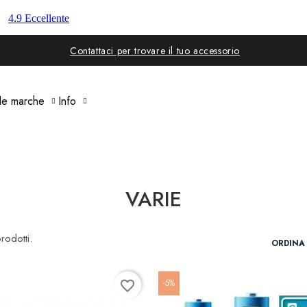
Contattaci per trovare il tuo accessorio
 le marche
Info
VARIE
rodotti.
ORDINA 
-5%
favorite_border