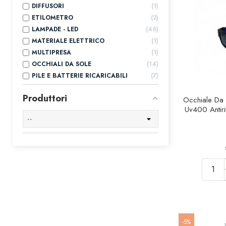
DIFFUSORI
1
ETILOMETRO
2
LAMPADE - LED
46
MATERIALE ELETTRICO
1
MULTIPRESA
1
OCCHIALI DA SOLE
14
PILE E BATTERIE RICARICABILI
7
Produttori
Occhiale Da 
Uv400 Antiri
-5%