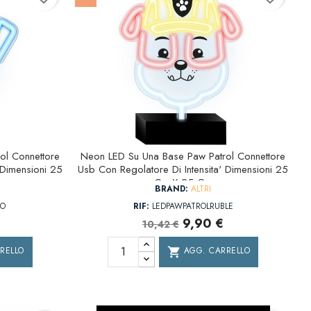
ol Connettore
Neon LED Su Una Base Paw Patrol Connettore
 Dimensioni 25
Usb Con Regolatore Di Intensita' Dimensioni 25
Cm X 25 Cm
BRAND:
ALTRI
GO
RIF:
LEDPAWPATROLRUBLE
9,90 €
10,42 €
RELLO
AGG. CARRELLO
shopping_cart