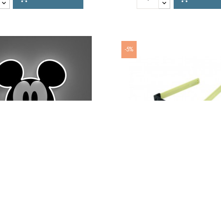
-5%
eon Mickey Mouse Connettore
Occhiale Da Sole Click Clack
latore Di Intensita' Dimensioni
Cat.3 Uv400 Antiriflesso, Prot
25,5 X 26 Cm
Uv-A E Uv-B
BRAND:
WALT DISNEY
BRAND:
CLACK
:
NEONWALLMICKEYFACE
RIF:
668408
39,90 €
14,91 
42,00 €
15,69 €