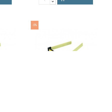
-5%
 Polarized
Occhiale Da Sole Click Clack Polarized
ezione Raggi
Cat.3 Uv400 Antiriflesso, Protezione Raggi
Uv-A E Uv-B
BRAND:
CLACK
RIF:
668410
€
14,91 €
15,69 €