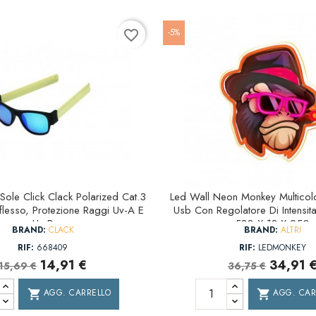
-5%
favorite_border
Sole Click Clack Polarized Cat.3
Led Wall Neon Monkey Multicol
flesso, Protezione Raggi Uv-A E
Usb Con Regolatore Di Intensita
Uv-B
580 X 18 X 250
BRAND:
CLACK
BRAND:
ALTRI
RIF:
668409
RIF:
LEDMONKEY
14,91 €
34,91 
15,69 €
36,75 €
AGG. CARRELLO
AGG. CAR
shopping_cart
shopping_cart