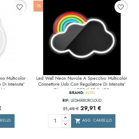
-5%
favorite_border
favorite_border
o Multicolor
Led Wall Neon Nuvola A Specchio Multicolor
Di Intensita'
Connettore Usb Con Regolatore Di Intensita'
0 Mm
Dimensioni 222 X 18 X 420
BRAND:
ALTRI
RIF:
LEDMIRRORCLOUD
€
29,91 €
31,48 €
RELLO
AGG. CARRELLO
shopping_cart