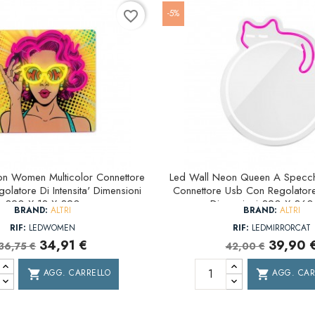
-5%
favorite_border
on Women Multicolor Connettore
Led Wall Neon Queen A Specchi
latore Di Intensita' Dimensioni
Connettore Usb Con Regolatore 
320 X 18 X 320
Dimensioni 320 X 36
BRAND:
ALTRI
BRAND:
ALTRI
RIF:
LEDWOMEN
RIF:
LEDMIRRORCAT
34,91 €
39,90 
36,75 €
42,00 €
AGG. CARRELLO
AGG. CAR
shopping_cart
shopping_cart