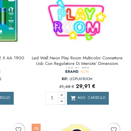
C 2 X AA 1900
Led Wall Neon Play Room Multicolor Connettore
Usb Con Regolatore Di Intensita' Dimensioni
400x16x275
E
BRAND:
ALTRI
2
RIF:
LEDPLAYROOM
€
29,91 €
31,48 €
RELLO
AGG. CARRELLO
shopping_cart
-5%
favorite_border
favorite_border