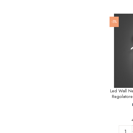
-5%
Led Wall N
Regolatore 