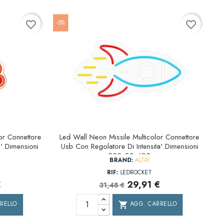
-5%
favorite_border
favorite_border
or Connettore
Led Wall Neon Missile Multicolor Connettore
' Dimensioni
Usb Con Regolatore Di Intensita' Dimensioni
230x20x420
BRAND:
ALTRI
RIF:
LEDROCKET
€
29,91 €
31,48 €
RELLO
AGG. CARRELLO
shopping_cart