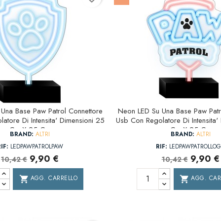
Una Base Paw Patrol Connettore
Neon LED Su Una Base Paw Patr
atore Di Intensita' Dimensioni 25
Usb Con Regolatore Di Intensita'
Cm X 25 Cm
Cm X 25 Cm
BRAND:
ALTRI
BRAND:
ALTRI
IF:
LEDPAWPATROLPAW
RIF:
LEDPAWPATROLLO
9,90 €
9,90 €
10,42 €
10,42 €
AGG. CARRELLO
AGG. CAR
shopping_cart
shopping_cart