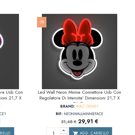
-5%
ore Usb Con
Led Wall Neon Minnie Connettore Usb Con
sioni 21,7 X
Regolatore Di Intensita' Dimensioni 21,7 X
26 Cm
Y
BRAND:
WALT DISNEY
CE1
RIF:
NEONWALLMINNIEFACE
€
29,91 €
31,48 €
RELLO
AGG. CARRELLO
shopping_cart