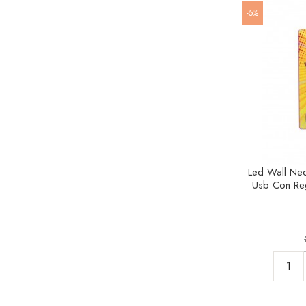
-5%
Led Wall Ne
Usb Con Rego