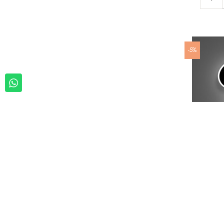
-5%
Led Wall N
Usb Con Rego
RIF