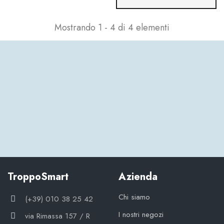
Mostrando 1 - 4 di 4 elementi
TroppoSmart
Azienda
Chi siamo
(+39) 010 38 25 42
I nostri negozi
via Rimassa 157 / R