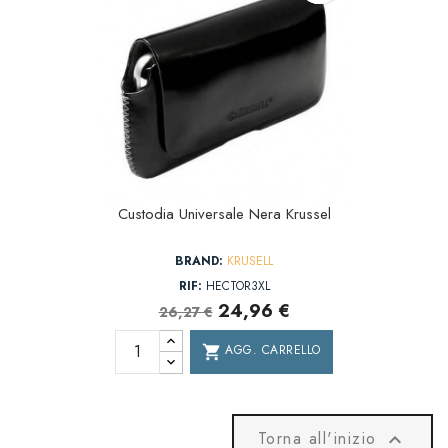
Custodia Universale Nera Krussel
BRAND:
KRUSELL
RIF:
HECTOR3XL
24,96 €
26,27 €
AGG. CARRELLO
shopping_cart
Torna all'inizio
