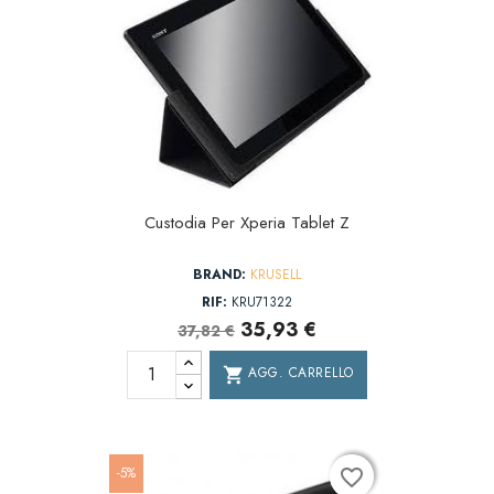
Custodia Per Xperia Tablet Z
BRAND:
KRUSELL
RIF:
KRU71322
35,93 €
37,82 €
AGG. CARRELLO
shopping_cart
-5%
favorite_border
favorite_border