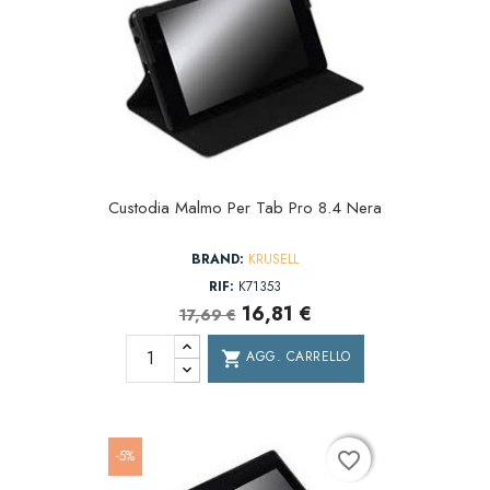
Custodia Malmo Per Tab Pro 8.4 Nera
BRAND:
KRUSELL
RIF:
K71353
16,81 €
17,69 €
AGG. CARRELLO
shopping_cart
-5%
favorite_border
favorite_border