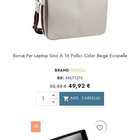
Borsa Per Laptop Sino A 16 Pollici Color Beige Ecopelle
BRAND:
KRUSELL
RIF:
KRU71276
49,92 €
52,55 €
AGG. CARRELLO
shopping_cart
-5%
favorite_border
favorite_border