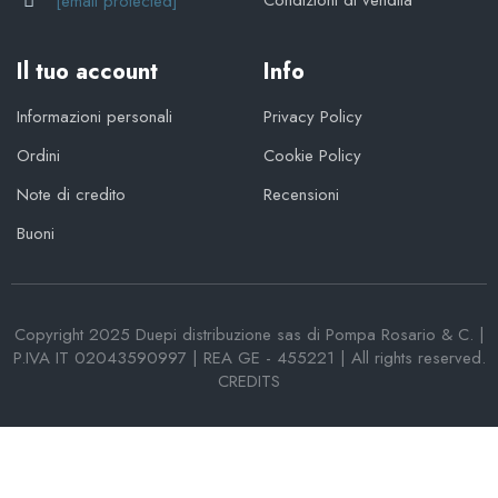
[email protected]
Il tuo account
Info
Informazioni personali
Privacy Policy
Ordini
Cookie Policy
Note di credito
Recensioni
Buoni
Copyright 2025 Duepi distribuzione sas di Pompa Rosario & C. |
P.IVA IT 02043590997 | REA GE - 455221 | All rights reserved.
CREDITS