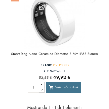
Smart Ring Nano Ceramica Diametro 8 Mm IP68 Bianco
BRAND:
RIVERSONG
RIF:
SR01WHITE
49,92 €
52,55 €
AGG. CARRELLO
shopping_cart
Mostrando 1 - 1 di 1 elementi