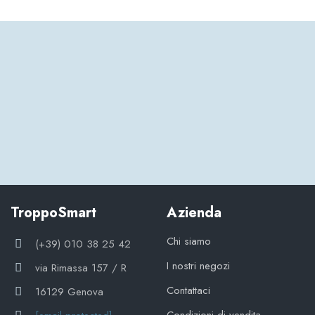
TroppoSmart
Azienda
Chi siamo
(+39) 010 38 25 42
I nostri negozi
via Rimassa 157 / R
Contattaci
16129 Genova
Condizioni di vendita