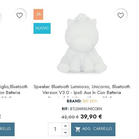
-5%
favorite_border
favorite_border
NUOVO
glio,bluetooth
Speaker Bluetooth Luminoso, Unicorno, Bluetooth
n Batteria
Version V3.0 - Ipx6 Aux In Con Batteria
za 23 Cm
Ricaricabile Lithium Altezza 21 Cm
BRAND:
BIG BEN
RIF:
BTLSMINIUNICORN
€
39,90 €
42,00 €
RELLO
AGG. CARRELLO
shopping_cart