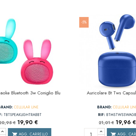
-5%
aoke Bluetooth 3w Coniglio Blu
Auricolare Bt Tws Capsul
BRAND:
CELLULAR LINE
BRAND:
CELLULAR LIN
F:
TBTSPEAKLIGHTRABBT
RIF:
BTMSTWSSWAG
19,90 €
19,96 €
20,95 €
21,01 €
AGG. CARRELLO
AGG. CAR
shopping_cart
shopping_cart