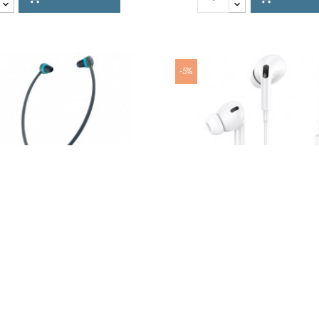
-5%
ireless Serenity - Grigio Scuro
Auricolare Usams Lighting Co
E Blu.
Volume Capsule Bian
BRAND:
METRONICS
BRAND:
USAMS
RIF:
480183
RIF:
SJ453HS01
99,04 €
14,91 
04,25 €
15,69 €