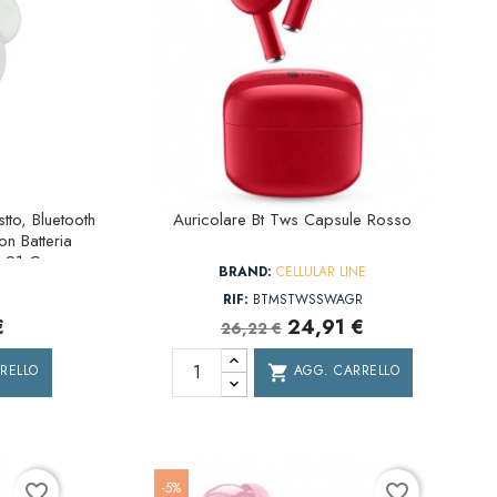
tto, Bluetooth
Auricolare Bt Tws Capsule Rosso
n Batteria
za 21 Cm
BRAND:
CELLULAR LINE
RIF:
BTMSTWSSWAGR
€
24,91 €
26,22 €
RELLO
AGG. CARRELLO
shopping_cart
-5%
favorite_border
favorite_border