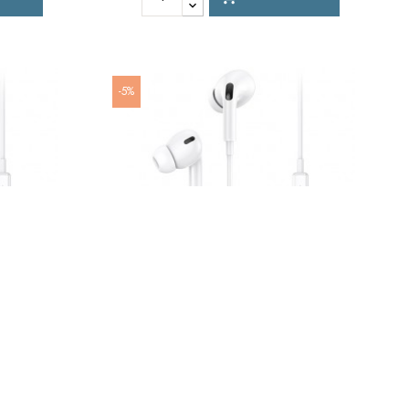
-5%
n Controllo
Auricolare Usams Usb-C Con Controllo
co
Volume Capsule Bianco
BRAND:
USAMS
RIF:
SJ452HS01
€
9,90 €
10,42 €