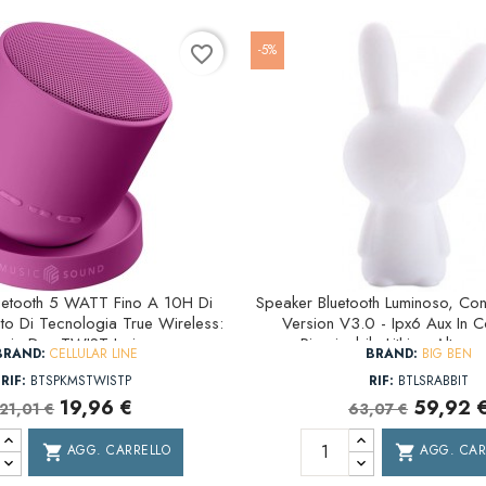
-5%
favorite_border
uetooth 5 WATT Fino A 10H Di
Speaker Bluetooth Luminoso, Coni
ato Di Tecnologia True Wireless:
Version V3.0 - Ipx6 Aux In Co
cia Due TWIST Insieme
Ricaricabile Lithium Altez
BRAND:
CELLULAR LINE
BRAND:
BIG BEN
RIF:
BTSPKMSTWISTP
RIF:
BTLSRABBIT
19,96 €
59,92 
21,01 €
63,07 €
AGG. CARRELLO
AGG. CAR
shopping_cart
shopping_cart