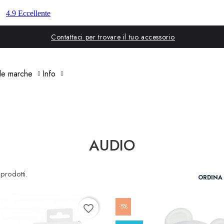
Contattaci per trovare il tuo accessorio
 le marche
Info
AUDIO
prodotti.
ORDINA 
-5%
favorite_border