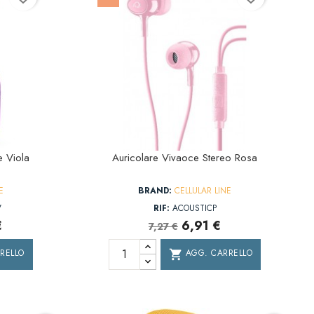
e Viola
Auricolare Vivaoce Stereo Rosa
E
BRAND:
CELLULAR LINE
V
RIF:
ACOUSTICP
€
6,91 €
7,27 €
RELLO
AGG. CARRELLO
shopping_cart