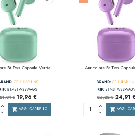
lare Bt Tws Capsule Verde
Auricolare Bt Tws Capsul
BRAND:
CELLULAR LINE
BRAND:
CELLULAR LIN
RIF:
BTMSTWSSWAGG
RIF:
BTMSTWSSWAG
19,96 €
24,91 
21,01 €
26,22 €
AGG. CARRELLO
AGG. CAR
shopping_cart
shopping_cart