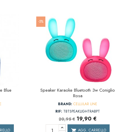
-5%
e Blue
Speaker Karaoke Bluetooth 3w Coniglio
Rosa
E
BRAND:
CELLULAR LINE
B
RIF:
TBTSPEAKLIGHTRABPT
19,90 €
20,95 €
RELLO
AGG. CARRELLO
shopping_cart