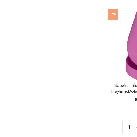
-5%
Speaker Bl
Playtime,Dot
Asso