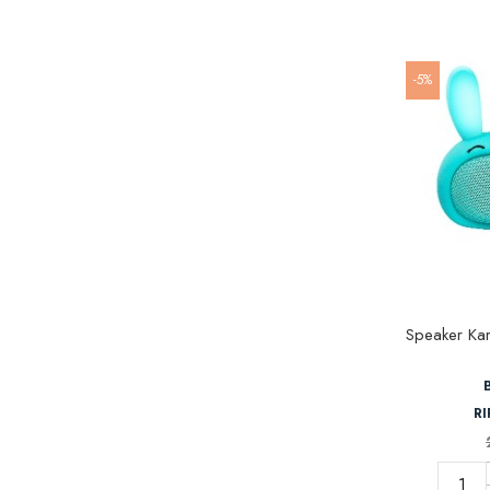
-5%
Speaker Kar
RI