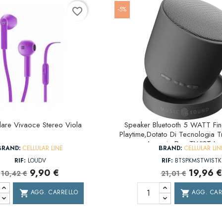
-5%
favorite_border
lare Vivaoce Stereo Viola
Speaker Bluetooth 5 WATT Fi
Playtime,Dotato Di Tecnologia T
Associa Due TWIST In
BRAND:
CELLULAR LINE
BRAND:
CELLULAR LIN
RIF:
LOUDV
RIF:
BTSPKMSTWISTK
9,90 €
19,96 €
10,42 €
21,01 €
AGG. CARRELLO
AGG. CAR
shopping_cart
shopping_cart