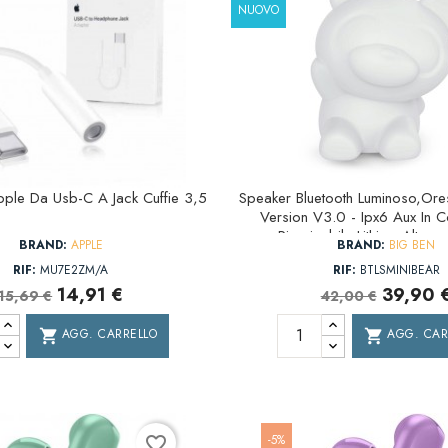
NUOVO
pple Da Usb-C A Jack Cuffie 3,5
Speaker Bluetooth Luminoso,ores
Version V3.0 - Ipx6 Aux In Co
Ricaricabile Lithium Altez
BRAND:
APPLE
BRAND:
BIG BEN
RIF:
MU7E2ZM/A
RIF:
BTLSMINIBEAR
14,91 €
39,90 
15,69 €
42,00 €
AGG. CARRELLO
AGG. CAR
shopping_cart
shopping_cart
-5%
favorite_border