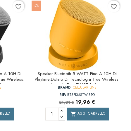
-5%
favorite_border
favorite_border
no A 10H Di
Speaker Bluetooth 5 WATT Fino A 10H Di
rue Wireless:
Playtime,Dotato Di Tecnologia True Wireless:
sieme
Associa Due TWIST Insieme
E
BRAND:
CELLULAR LINE
RIF:
BTSPKMSTWISTO
19,96 €
21,01 €
RELLO
AGG. CARRELLO
shopping_cart