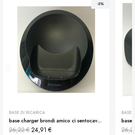
-5%
QUICK VIEW
BASE DI RICARICA
BASE 
base charger brondi amico ci sentocavo non incluso
26,22 €
24,91 €
26,2