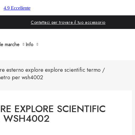
Contattaci per trovare il tuo accessorio
 le marche
Info
re esterno explore explore scientific termo /
metro per wsh4002
E EXPLORE SCIENTIFIC
R WSH4002