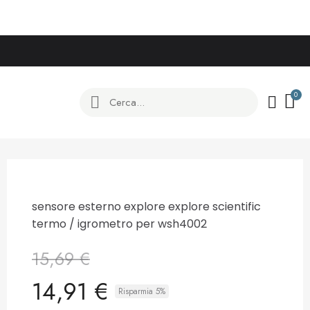
sensore esterno explore explore scientific
termo / igrometro per wsh4002
15,69 €
14,91 €
Risparmia 5%