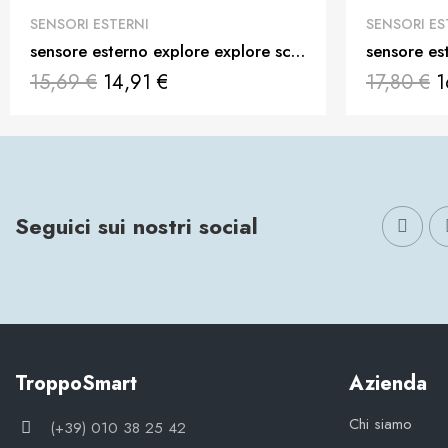
QUICK VIEW
SENSORI ESTERNI
SENSORI ES
sensore esterno explore explore scientific termo / igrometro per rpw3008
15,69 €
14,91 €
17,80 €
1
Seguici sui nostri social
TroppoSmart
Azienda
Chi siamo
(+39) 010 38 25 42