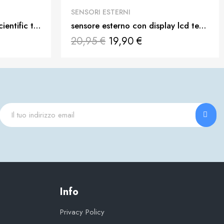
QUICK VIEW
SENSORI ESTERNI
sensore esterno explore scientific termo / igrometro per wsh4009 - rpw3008
sensore esterno con display lcd temperatura e umidita' ST1001H
20,95 €
19,90 €
Info
Privacy Policy