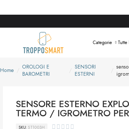
Categorie
Tutte
OROLOGI E
SENSORI
senso
Home
BAROMETRI
ESTERNI
igro
SENSORE ESTERNO EXPLOR
TERMO / IGROMETRO PE





SKU
ST1003H