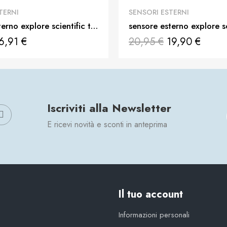
QUICK VIEW
QUICK VIEW
TERNI
SENSORI ESTERNI
sensore esterno explore scientific termo / igrometro per wsh4003, 4005c, 4008c
6,91 €
20,95 €
19,90 €
Iscriviti alla Newsletter
E ricevi novità e sconti in anteprima
Il tuo account
Informazioni personali