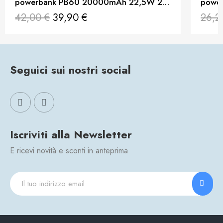
powerbank PB60 20000mAh 22,5W 2xQC3.0 + ricarica rapida nero
42,00 €
39,90 €
26,2
Seguici sui nostri social
Iscriviti alla Newsletter
E ricevi novità e sconti in anteprima