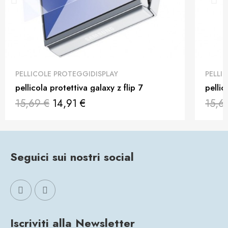
QUICK VIEW
PELLICOLE PROTEGGIDISPLAY
PELLI
pellicola protettiva galaxy z flip 7
pellic
15,69 €
14,91 €
15,6
Seguici sui nostri social
Iscriviti alla Newsletter