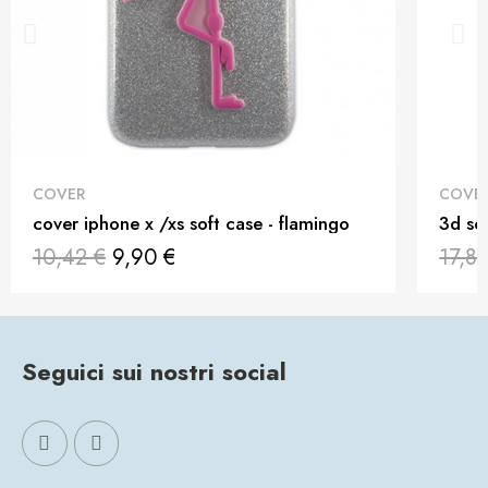
QUICK VIEW
COVER
COVE
cover iphone x /xs soft case - flamingo
3d sof
10,42 €
9,90 €
17,8
Seguici sui nostri social