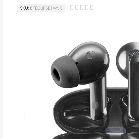





SKU
BTECLIPSETWSK