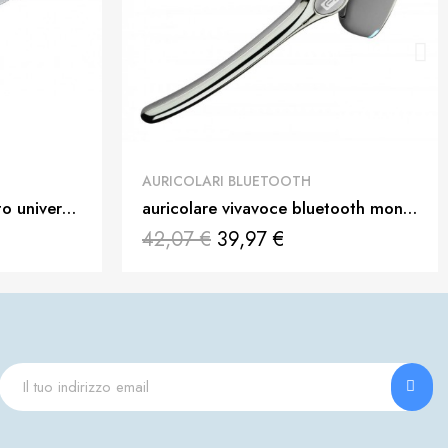
QUICK VIEW
AURICOLARI BLUETOOTH
vivavoce bluetooth da auto universale
auricolare vivavoce bluetooth mono nero
42,07 €
39,97 €