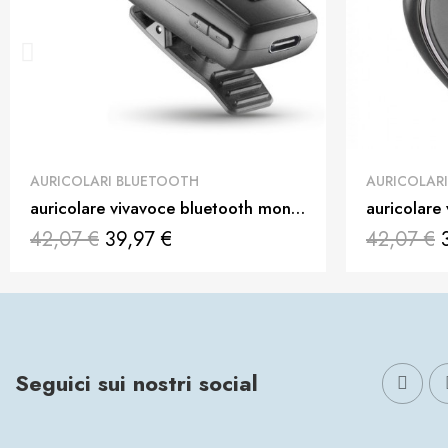
QUICK VIEW
AURICOLARI BLUETOOTH
AURICOLAR
auricolare vivavoce bluetooth mono con cavo retraibile
42,07 €
39,97 €
42,07 €
Seguici sui nostri social