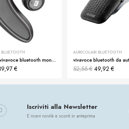
QUICK VIEW
QUICK VIEW
I BLUETOOTH
AURICOLARI BLUETOOTH
auricolare vivavoce bluetooth mono bold
39,97 €
52,55 €
49,92 €
Iscriviti alla Newsletter
E ricevi novità e sconti in anteprima